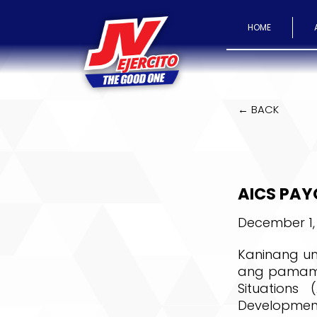
HOME
← BACK
AICS PAY
December 1,
Kaninang um
ang pamamaha
Situations
Developmen