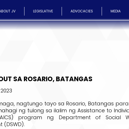
ABOUT JV
LEGISLATIVE
ADVOCACIES
MEDIA
OUT SA ROSARIO, BATANGAS
 2023
aga, nagtungo tayo sa Rosario, Batangas para
gi ng tulong sa ilalim ng Assistance to Individu
 (AICS) program ng Department of Social 
t (DSWD).