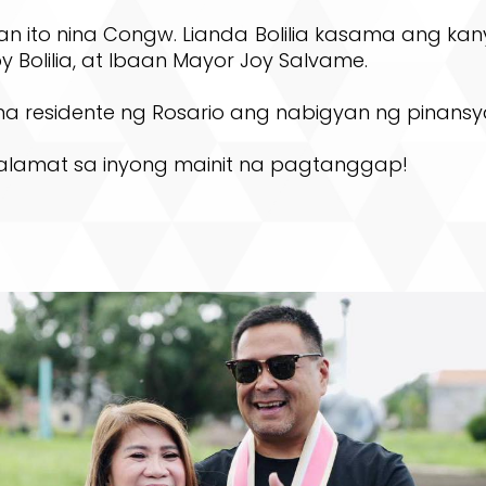
n ito nina Congw. Lianda Bolilia kasama ang k
loy Bolilia, at Ibaan Mayor Joy Salvame.
na residente ng Rosario ang nabigyan ng pinansya
lamat sa inyong mainit na pagtanggap!