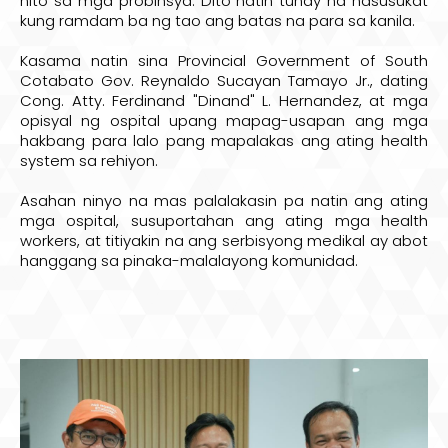
nito sa mga probinsya. Dito natin tunay na nasusukat
kung ramdam ba ng tao ang batas na para sa kanila.
Kasama natin sina
Provincial Government of South
Cotabato
Gov.
Reynaldo Sucayan Tamayo Jr.
, dating
Cong.
Atty. Ferdinand "Dinand" L. Hernandez
, at mga
opisyal ng ospital upang mapag-usapan ang mga
hakbang para lalo pang mapalakas ang ating health
system sa rehiyon.
Asahan ninyo na mas palalakasin pa natin ang ating
mga ospital, susuportahan ang ating mga health
workers, at titiyakin na ang serbisyong medikal ay abot
hanggang sa pinaka-malalayong komunidad.